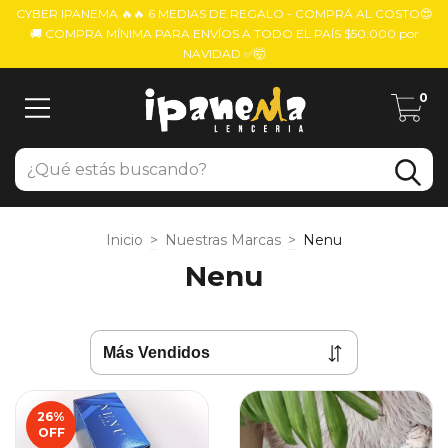
CYBER IPANEMA 🔥🔥 6 MEDIAS DE REGALO - COMPRÁ AL COSTO😍
🚚 COMPRA MÍNIMA PARA ENVÍOS A TODO EL PAÍS $50.000 por
NAVIDAD ✅🤯
0
Inicio
>
Nuestras Marcas
>
Nenu
Nenu
26
%
OFF