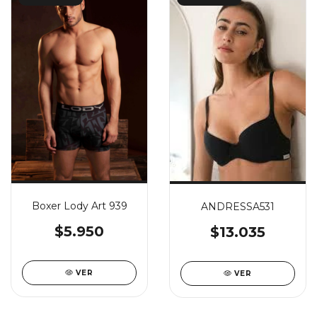
Boxer Lody Art 939
ANDRESSA531
$5.950
$13.035
VER
VER