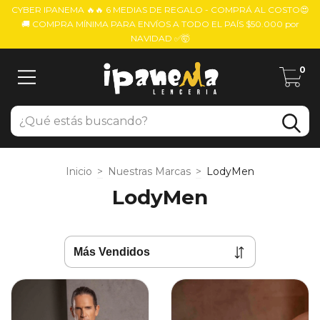
CYBER IPANEMA 🔥🔥 6 MEDIAS DE REGALO - COMPRÁ AL COSTO😍
🚚 COMPRA MÍNIMA PARA ENVÍOS A TODO EL PAÍS $50.000 por
NAVIDAD ✅🤯
0
Inicio
>
Nuestras Marcas
>
LodyMen
LodyMen