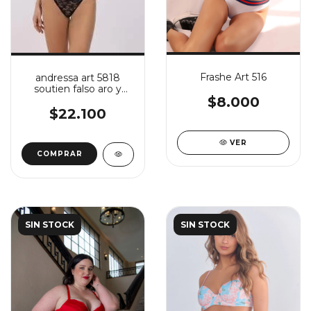
Frashe Art 516
andressa art 5818
soutien falso aro y
base con less
$8.000
regulable de puntilla
$22.100
VER
COMPRAR
SIN STOCK
SIN STOCK