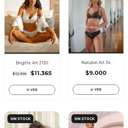
Natubel Art 34
Brigitte Art 2130
$9.000
$11.365
$12.365
VER
VER
SIN STOCK
SIN STOCK