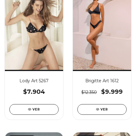
Lody Art 5267
Brigitte Art 1612
$7.904
$9.999
$12.350
VER
VER