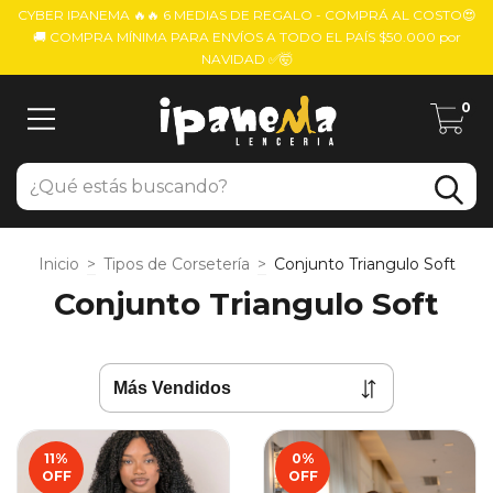
CYBER IPANEMA 🔥🔥 6 MEDIAS DE REGALO - COMPRÁ AL COSTO😍
🚚 COMPRA MÍNIMA PARA ENVÍOS A TODO EL PAÍS $50.000 por
NAVIDAD ✅🤯
0
Inicio
>
Tipos de Corsetería
>
Conjunto Triangulo Soft
Conjunto Triangulo Soft
11
%
0
%
OFF
OFF