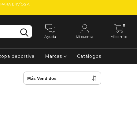
 PARA ENVÍOS A
0
Ayuda
Mi cuenta
Mi carrito
Ropa deportiva
Marcas
Catálogos