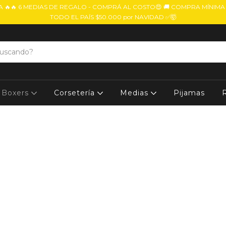
 🔥🔥 6 MEDIAS DE REGALO - COMPRÁ AL COSTO😍 🚚 COMPRA MÍNIMA
TODO EL PAÍS $50.000 por NAVIDAD ✅🤯
Boxers
Corsetería
Medias
Pijamas