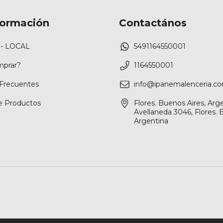
formación
Contactános
- LOCAL
5491164550001
prar?
1164550001
Frecuentes
info@ipanemalenceria.co
e Productos
Flores. Buenos Aires, Arge
Avellaneda 3046, Flores. 
Argentina